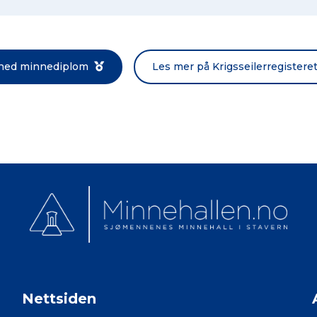
Norsk bokmål
 ned minnediplom
Les mer på Krigsseilerregistere
Nettsiden