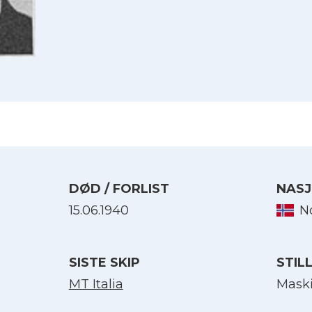
DØD / FORLIST
NASJ
15.06.1940
N
Velg språk
SISTE SKIP
STIL
English
MT Italia
Mask