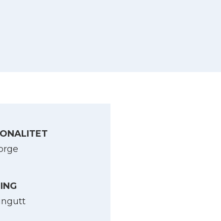
ONALITET
orge
LING
ingutt