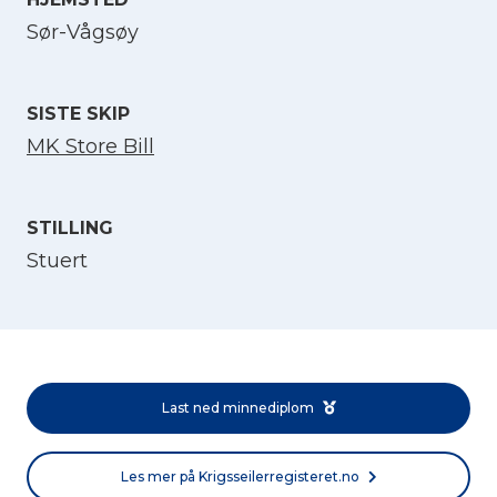
Sør-Vågsøy
Velg språk
English
SISTE SKIP
MK Store Bill
Norsk bokmål
STILLING
Stuert
Last ned minnediplom
Les mer på Krigsseilerregisteret.no