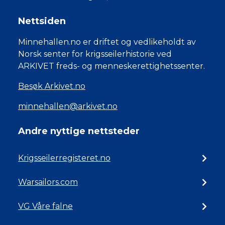
Nettsiden
Minnehallen.no er driftet og vedlikeholdt av
Norsk senter for krigsseilerhistorie ved
ARKIVET freds- og menneskerettighetssenter.
Besøk Arkivet.no
minnehallen@arkivet.no
Andre nyttige nettsteder
Krigsseilerregisteret.no
Warsailors.com
VG Våre falne