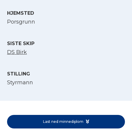
HJEMSTED
Velg språk
Porsgrunn
English
SISTE SKIP
Norsk bokmål
DS Birk
STILLING
Styrmann
Last ned minnediplom