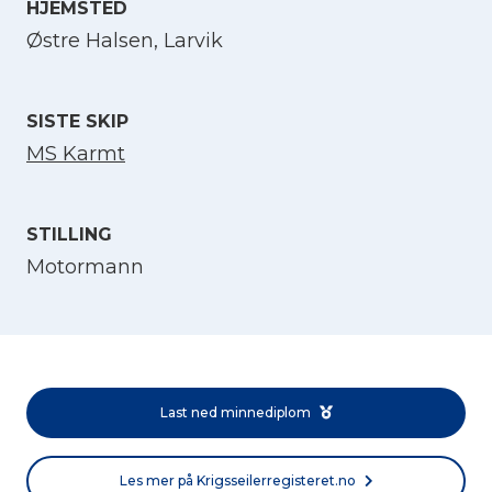
HJEMSTED
Velg språk
Østre Halsen, Larvik
English
SISTE SKIP
MS Karmt
Norsk bokmål
STILLING
Motormann
Last ned minnediplom
Les mer på Krigsseilerregisteret.no