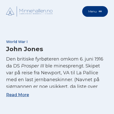
Menu
World War I
John Jones
Den britiske fyrbøteren omkom 6. juni 1916
da DS
Prosper III
ble minesprengt. Skipet
var på reise fra Newport, VA til La Pallice
med en last jernbaneskinner. (Navnet på
sjømannen er noe usikkert, da liste over
omkomne ble nedskrevet etter kaptein
Read More
Gjertsens hukommelse like etter ulykken).