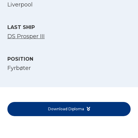
Liverpool
LAST SHIP
DS Prosper III
POSITION
Select Language
Fyrbøter
English
Norsk bokmål
Download Diploma