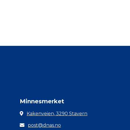
Minnesmerket
Kakenveien, 3290 Stavern
post@dnas.no