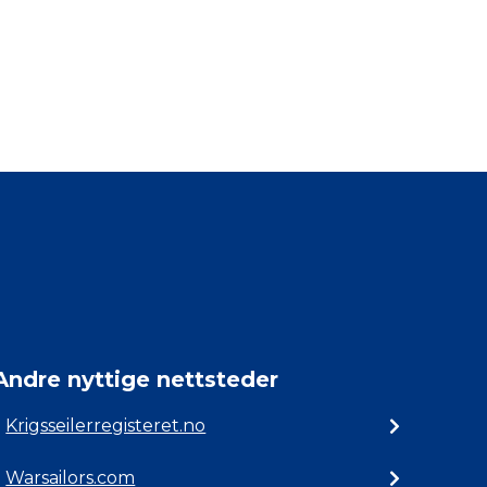
Andre nyttige nettsteder
Krigsseilerregisteret.no
Warsailors.com