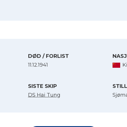
DØD / FORLIST
NASJ
11.12.1941
K
SISTE SKIP
STIL
Velg språk
DS Hai Tung
Sjøm
English
Norsk bokmål