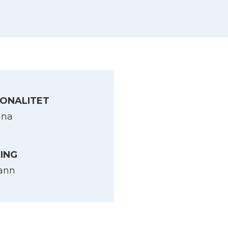
ONALITET
ina
LING
ann