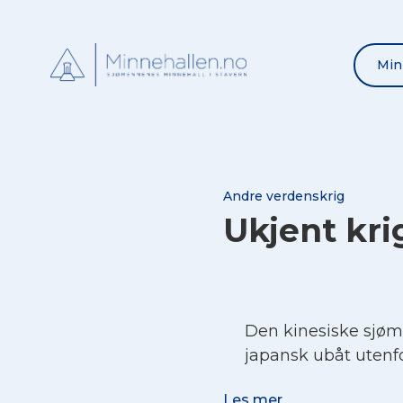
Min
Andre verdenskrig
Ukjent kri
Den kinesiske sjø
japansk ubåt utenfo
Les mer