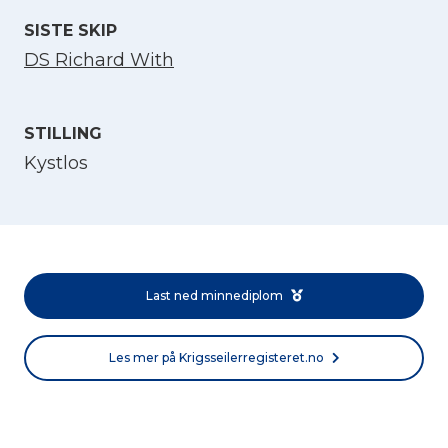
SISTE SKIP
DS Richard With
STILLING
Kystlos
Velg språk
English
Last ned minnediplom
Norsk bokmål
Les mer på Krigsseilerregisteret.no