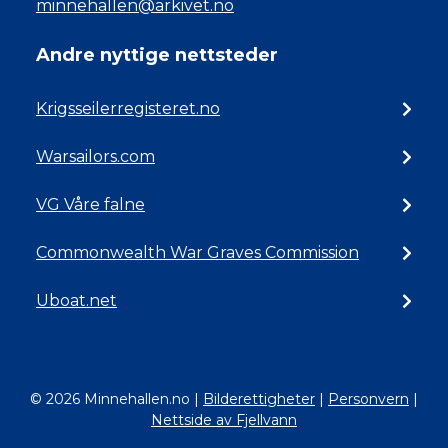
minnehallen@arkivet.no
Andre nyttige nettsteder
Krigsseilerregisteret.no
Warsailors.com
VG Våre falne
Commonwealth War Graves Commission
Uboat.net
© 2026 Minnehallen.no
|
Bilderettigheter
|
Personvern
|
Nettside av Fjellvann