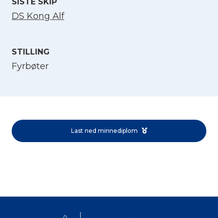
SISTE SKIP
DS Kong Alf
STILLING
Fyrbøter
Velg språk
English
Last ned minnediplom
Norsk bokmål