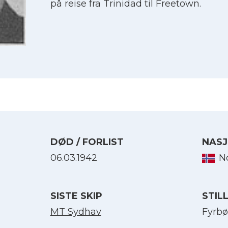
på reise fra Trinidad til Freetown.
DØD / FORLIST
NASJ
06.03.1942
N
Velg språk
SISTE SKIP
STIL
English
MT Sydhav
Fyrbø