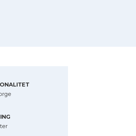
ONALITET
orge
LING
ter