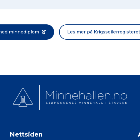
Norsk bokmål
 ned minnediplom
Les mer på Krigsseilerregistere
Nettsiden