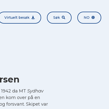
Virtuelt besøk
Søk
NO
rsen
s 1942 da MT
Sydhav
rsen kom over på en
og forsvant. Skipet var