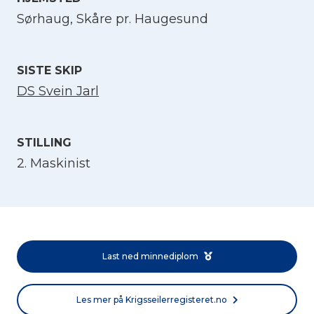
Sørhaug, Skåre pr. Haugesund
Velg språk
English
SISTE SKIP
DS Svein Jarl
Norsk bokmål
STILLING
2. Maskinist
Last ned minnediplom
Les mer på Krigsseilerregisteret.no