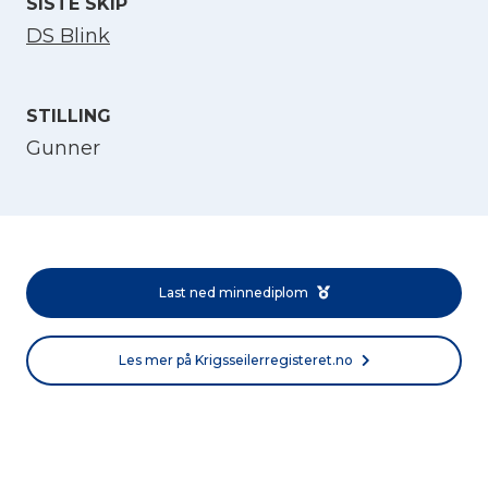
SISTE SKIP
DS Blink
STILLING
Gunner
Velg språk
English
Last ned minnediplom
Norsk bokmål
Les mer på Krigsseilerregisteret.no