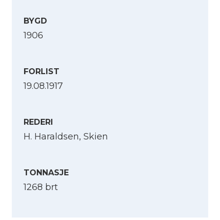
BYGD
1906
FORLIST
19.08.1917
REDERI
H. Haraldsen, Skien
Velg språk
TONNASJE
1268 brt
English
Norsk bokmål