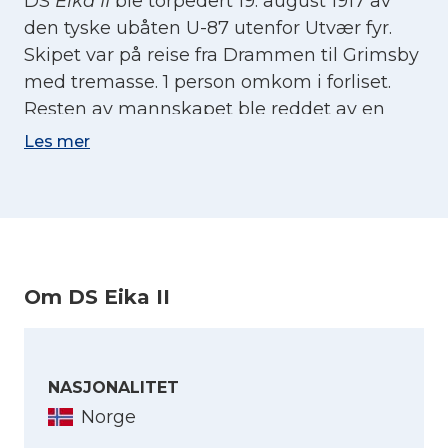
DS
Eika II
ble torpedert 19. august 1917 av
den tyske ubåten U-87 utenfor Utvær fyr.
Skipet var på reise fra Drammen til Grimsby
med tremasse. 1 person omkom i forliset.
Resten av mannskapet ble reddet av en
britisk vaktbåt og landsatt i Storbritannia.
Les mer
(Kilde: sjohistorie.no)
Sjøforklaring:
Eika II
(Kilde: Sjøforklaringer over norske skibes
krigsforlis, 1914-1918. B. 3 : 2det halvaar 1917,
Om DS Eika II
via Nb.no)
NASJONALITET
Norge