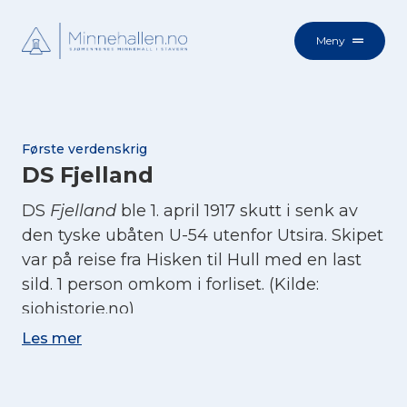
Meny
Første verdenskrig
DS Fjelland
DS
Fjelland
ble 1. april 1917 skutt i senk av
den tyske ubåten U-54 utenfor Utsira. Skipet
var på reise fra Hisken til Hull med en last
sild. 1 person omkom i forliset. (Kilde:
sjohistorie.no)
Les mer
Sjøforklaring:
Fjelland
(Kilde: Sjøforklaringer over norske skibes