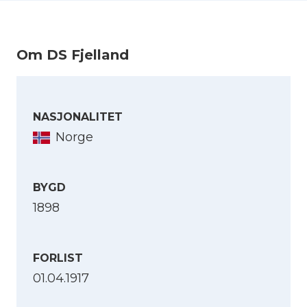
krigsforlis, 1914-1918. B. 2 : 1ste halvaar 1917,
via Nb.no)
Om DS Fjelland
NASJONALITET
Norge
BYGD
1898
FORLIST
01.04.1917