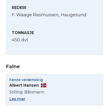
REDERI
F. Waage Rasmussen, Haugesund
TONNASJE
450 dvt
Velg språk
Falne
English
Første verdenskrig
Norsk bokmål
Albert Hansen
Stilling: Båtsmann
Les mer