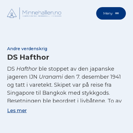
Meny
Andre verdenskrig
DS Hafthor
DS
Hafthor
ble stoppet av den japanske
jageren IJN
Uranami
den 7. desember 1941
og tatt i varetekt. Skipet var på reise fra
Singapore til Bangkok med stykkgods.
Besetningen ble beordret i livbåtene. To av
båtene ble senere tatt av japanerne, og
Les mer
kaptein, tre offiserer og 36 kinesere, kom i
japansk fangenskap. Den tredje livbåten