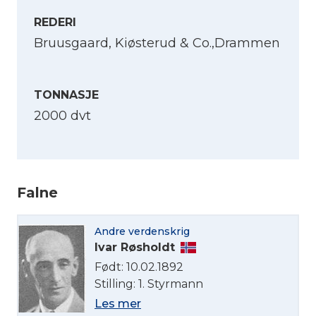
REDERI
Bruusgaard, Kiøsterud & Co.,Drammen
TONNASJE
2000 dvt
Falne
Velg språk
Andre verdenskrig
English
Ivar Røsholdt
Født: 10.02.1892
Norsk bokmål
Stilling: 1. Styrmann
Les mer