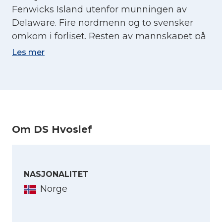
Fenwicks Island utenfor munningen av
Delaware. Fire nordmenn og to svensker
omkom i forliset. Resten av mannskapet på
14 mann holdt seg flytende i en ødelagt
Les mer
livbåt til de ble reddet etter 14 timer.
Om DS Hvoslef
NASJONALITET
Norge