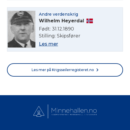
Andre verdenskrig
Wilhelm Heyerdal
Født: 31.12.1890
Stilling: Skipsfører
Les mer
Les mer på Krigsseilerregisteret.no