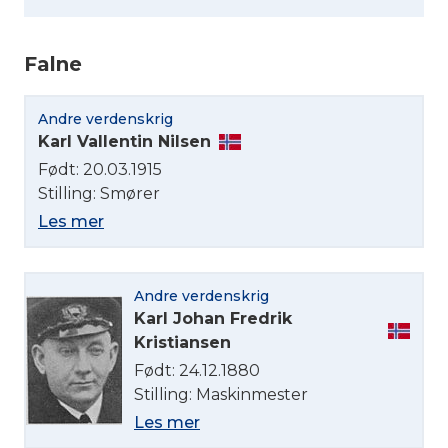
Falne
Andre verdenskrig
Velg språk
Karl Vallentin Nilsen
Født: 20.03.1915
English
Stilling: Smører
Les mer
Norsk bokmål
Andre verdenskrig
Karl Johan Fredrik
Kristiansen
Født: 24.12.1880
Stilling: Maskinmester
Les mer