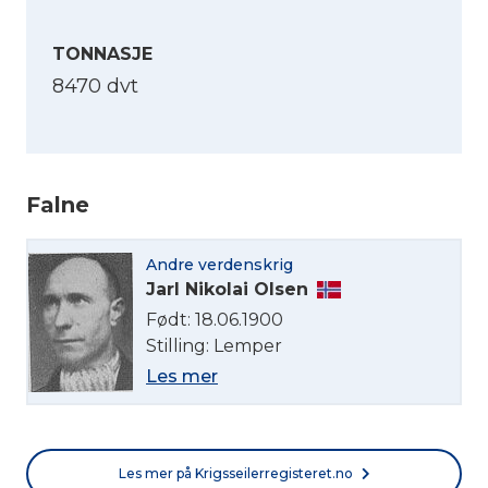
TONNASJE
8470 dvt
Falne
Velg språk
Andre verdenskrig
Jarl Nikolai Olsen
English
Født: 18.06.1900
Stilling: Lemper
Les mer
Norsk bokmål
Les mer på Krigsseilerregisteret.no