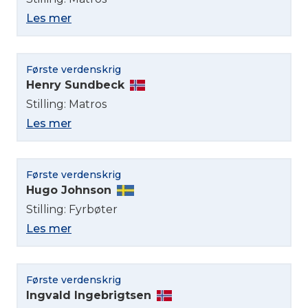
Les mer
Første verdenskrig
Henry Sundbeck
Stilling: Matros
Les mer
Første verdenskrig
Hugo Johnson
Velg språk
Stilling: Fyrbøter
Les mer
English
Norsk bokmål
Første verdenskrig
Ingvald Ingebrigtsen