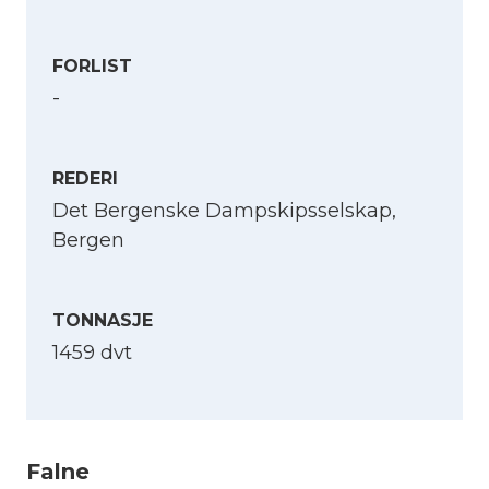
FORLIST
-
REDERI
Det Bergenske Dampskipsselskap,
Bergen
TONNASJE
1459 dvt
Velg språk
English
Falne