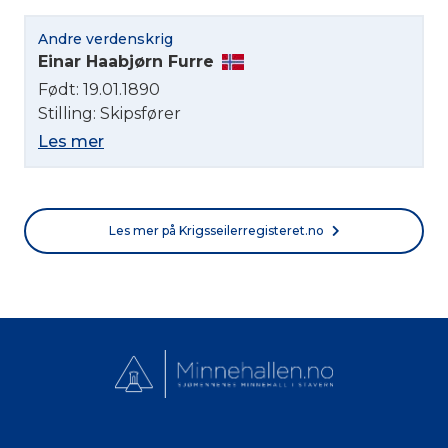
Norsk bokmål
Andre verdenskrig
Einar Haabjørn Furre
Født: 19.01.1890
Stilling: Skipsfører
Les mer
Les mer på Krigsseilerregisteret.no