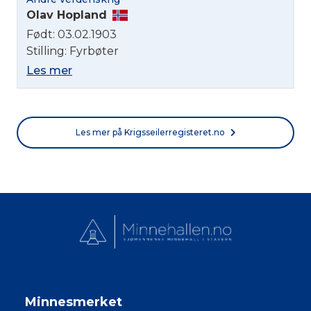
Norsk bokmål
Olav Hopland
Født: 03.02.1903
Stilling: Fyrbøter
Les mer
Les mer på Krigsseilerregisteret.no
Minnesmerket