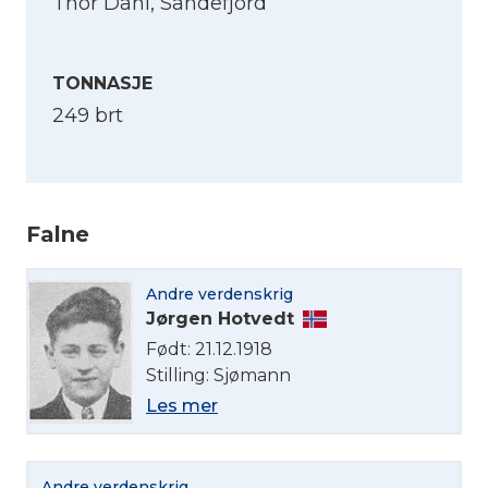
Thor Dahl, Sandefjord
TONNASJE
249 brt
Falne
Andre verdenskrig
Jørgen Hotvedt
Født: 21.12.1918
Velg språk
Stilling: Sjømann
Les mer
English
Andre verdenskrig