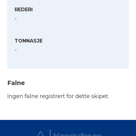
REDERI
-
TONNASJE
-
Velg språk
English
Falne
Norsk bokmål
Ingen falne registrert for dette skipet.