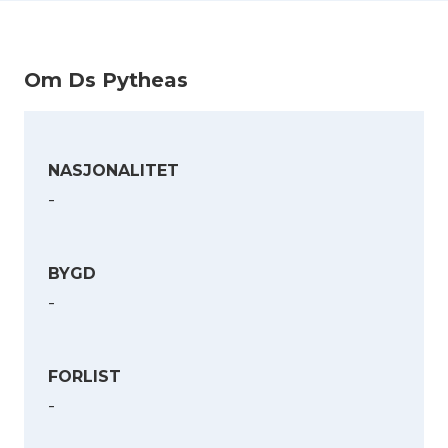
Orleans i ballast, 2 mann omkom.
Om Ds Pytheas
NASJONALITET
(Slettet – dobbel oppføring)
-
BYGD
-
FORLIST
-