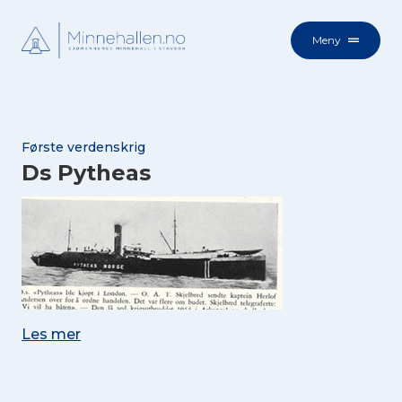
Meny
Første verdenskrig
Ds Pytheas
Les mer
DS. Pytheas ble torpedert og senket 26
februar 1918 av en tysk u-båt. 40 kvm. av
Cape Palos på reise fra Genova til New