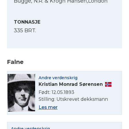
Bugge, N.R. & Krogh Hansen,London
TONNASJE
335 BRT.
Falne
Andre verdenskrig
Kristian Monrad Sørensen
Født: 12.05.1893
Velg språk
Stilling: Utskrevet dekksmann
Les mer
English
Andre verdenskrig