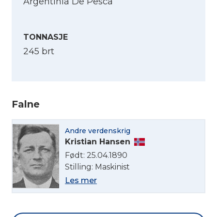
Argentinia De Pesca
TONNASJE
245 brt
Falne
Velg språk
Andre verdenskrig
Kristian Hansen
English
Født: 25.04.1890
Stilling: Maskinist
Norsk bokmål
Les mer