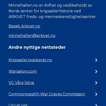
Minnehallen.no er driftet og vedlikeholdt av
Norsk senter for krigsseilerhistorie ved
ARKIVET freds- og menneskerettighetssenter.
Besøk Arkivet.no
minnehallen@arkivet.no
Andre nyttige nettsteder
Krigsseilerregisteret.no
Warsailors.com
VG Våre falne
Commonwealth War Graves Commission
Uboat.net