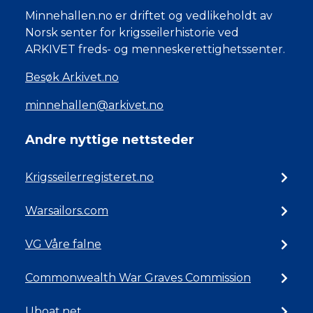
Minnehallen.no er driftet og vedlikeholdt av
Norsk senter for krigsseilerhistorie ved
ARKIVET freds- og menneskerettighetssenter.
Besøk Arkivet.no
minnehallen@arkivet.no
Andre nyttige nettsteder
Krigsseilerregisteret.no
Warsailors.com
VG Våre falne
Commonwealth War Graves Commission
Uboat.net