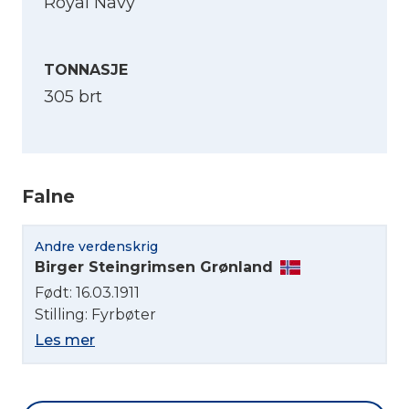
Royal Navy
TONNASJE
305 brt
Falne
Velg språk
Andre verdenskrig
Birger Steingrimsen Grønland
English
Født: 16.03.1911
Stilling: Fyrbøter
Norsk bokmål
Les mer