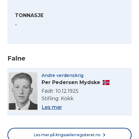
TONNASJE
-
Falne
Velg språk
Andre verdenskrig
Per Pedersen Mydske
English
Født: 10.12.1925
Stilling: Kokk
Les mer
Norsk bokmål
Les mer på Krigsseilerregisteret.no