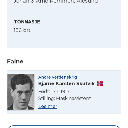
Johan & Arne Remmen, Ålesund
TONNASJE
186 brt
Falne
Velg språk
Andre verdenskrig
Bjarne Karsten Skutvik
English
Født: 17.11.1917
Stilling: Maskinassistent
Norsk bokmål
Les mer