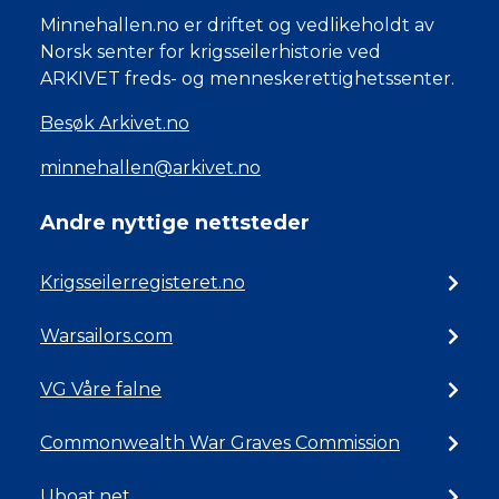
Minnehallen.no er driftet og vedlikeholdt av
Norsk senter for krigsseilerhistorie ved
ARKIVET freds- og menneskerettighetssenter.
Besøk Arkivet.no
minnehallen@arkivet.no
Andre nyttige nettsteder
Krigsseilerregisteret.no
Warsailors.com
VG Våre falne
Commonwealth War Graves Commission
Uboat.net