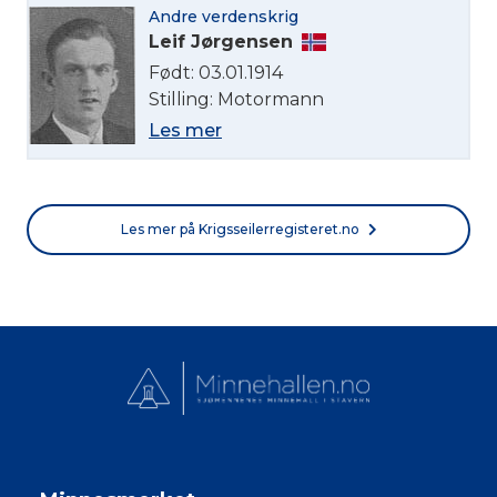
Norsk bokmål
Andre verdenskrig
Leif Jørgensen
Født: 03.01.1914
Stilling: Motormann
Les mer
Les mer på Krigsseilerregisteret.no