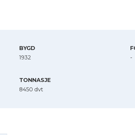
BYGD
F
1932
-
TONNASJE
8450 dvt
Velg språk
English