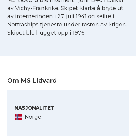
MS
Lidvard
ble internert i juni 1940 i Dakar
av Vichy-Frankrike. Skipet klarte å bryte ut
av interneringen i 27. juli 1941 og seilte i
Nortraships tjeneste under resten av krigen.
Skipet ble hugget opp i 1976.
Om MS Lidvard
NASJONALITET
Norge