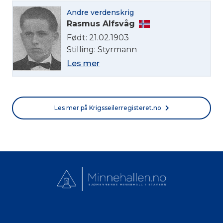
Andre verdenskrig
Rasmus Alfsvåg
Født: 21.02.1903
Stilling: Styrmann
Les mer
Les mer på Krigsseilerregisteret.no