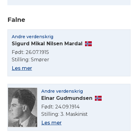
Falne
Andre verdenskrig
Velg språk
Sigurd Mikal Nilsen Mardal
Født: 26.07.1915
English
Stilling: Smører
Les mer
Norsk bokmål
Andre verdenskrig
Einar Gudmundsen
Født: 24.09.1914
Stilling: 3. Maskinist
Les mer