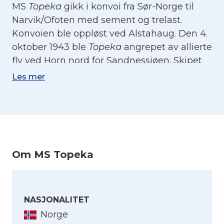
MS
Topeka
gikk i konvoi fra Sør-Norge til
Narvik/Ofoten med sement og trelast.
Konvoien ble oppløst ved Alstahaug. Den 4.
oktober 1943 ble
Topeka
angrepet av allierte
fly ved Horn nord for Sandnessjøen. Skipet
kom i brann og drev inn ved Løkka.
Les mer
Kapteinen og stuerten ble drept i angrepet.
Losen døde senere av skadene. Tre av det
tyske kanonmannskapet ble drept.
Om MS Topeka
NASJONALITET
Norge