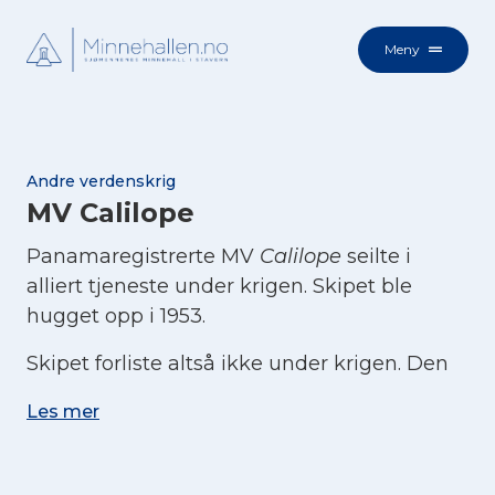
Meny
Andre verdenskrig
MV Calilope
Panamaregistrerte MV
Calilope
seilte i
alliert tjeneste under krigen. Skipet ble
hugget opp i 1953.
Skipet forliste altså ikke under krigen. Den
omkomne ført opp nedenfor døde av andre
Les mer
årsaker.