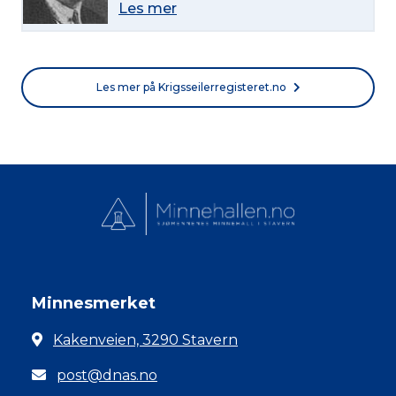
Les mer
Les mer på Krigsseilerregisteret.no
Minnesmerket
Kakenveien, 3290 Stavern
post@dnas.no