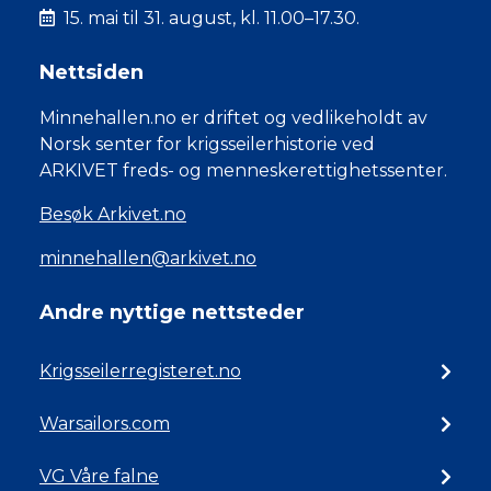
15. mai til 31. august, kl. 11.00–17.30.
Nettsiden
Minnehallen.no er driftet og vedlikeholdt av
Norsk senter for krigsseilerhistorie ved
ARKIVET freds- og menneskerettighetssenter.
Besøk Arkivet.no
minnehallen@arkivet.no
Andre nyttige nettsteder
Krigsseilerregisteret.no
Warsailors.com
VG Våre falne