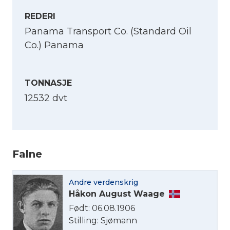
REDERI
Panama Transport Co. (Standard Oil
Co.) Panama
TONNASJE
12532 dvt
Velg språk
Falne
English
Andre verdenskrig
Håkon August Waage
Norsk bokmål
Født: 06.08.1906
Stilling: Sjømann