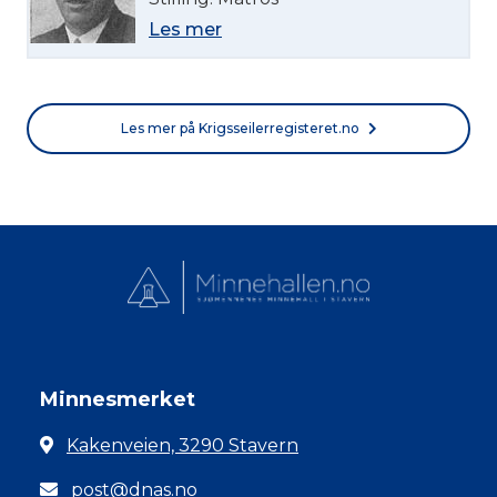
Les mer
Les mer på Krigsseilerregisteret.no
Minnesmerket
Kakenveien, 3290 Stavern
post@dnas.no