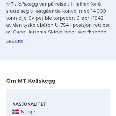
MT
Kollskegg
var på reise til Halifax for å
slutte seg til østgående konvoi med 14.000
tonn olje. Skipet ble torpedert 6. april 1942
av den tyske ubåten U-754 i posisjon rett øst
av Cape Hatteras. Skipet holdt seg flytende.
Kapteinen fikk sendt radiomelding om
Les mer
situasjonen og satte kursen mot Hampton
Roads. Ubåten fulgte etter og traff med en
ny torpedo i maskinrommet. Besetningen
gikk i båtene, og
Kollskegg
sank i løpet av
fire minutter. Samme dag, og ikke langt
Om MT Kollskegg
unna, var et annet av rederiets skip, MT
Koll
,
blitt senket. Noe som førte til at fem livbåter
med nesten 80 mann fra samme rederi
drev i havet utenfor Cape Hatteras den 7.
NASJONALITET
april 1942. Den ene av
Kollskeggs
båter ble
Norge
observert etter et døgn, og folkene satt i