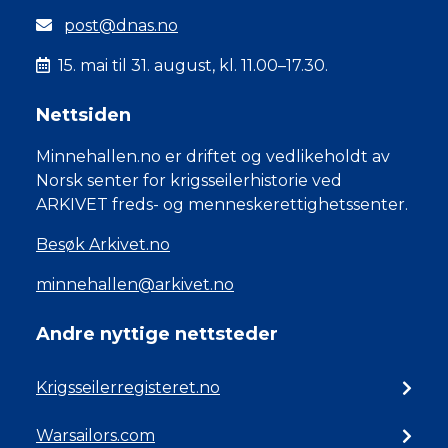
post@dnas.no
15. mai til 31. august, kl. 11.00–17.30.
Nettsiden
Minnehallen.no er driftet og vedlikeholdt av
Norsk senter for krigsseilerhistorie ved
ARKIVET freds- og menneskerettighetssenter.
Besøk Arkivet.no
minnehallen@arkivet.no
Andre nyttige nettsteder
Krigsseilerregisteret.no
Warsailors.com