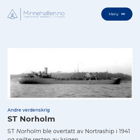
Meny
Andre verdenskrig
ST Norholm
ST
Norholm
ble overtatt av Nortraship i 1941
og seilte resten av krigen.