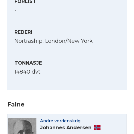
FORLIST
-
REDERI
Nortraship, London/New York
TONNASJE
14840 dvt
Velg språk
Falne
English
Andre verdenskrig
Johannes Andersen
Norsk bokmål