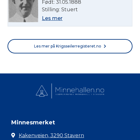
Født: 31.05.1888
Stilling: Stuert
Les mer
Les mer på Krigsseilerregisteret.no
Minnesmerket
Kakenveien, 3290 Stavern