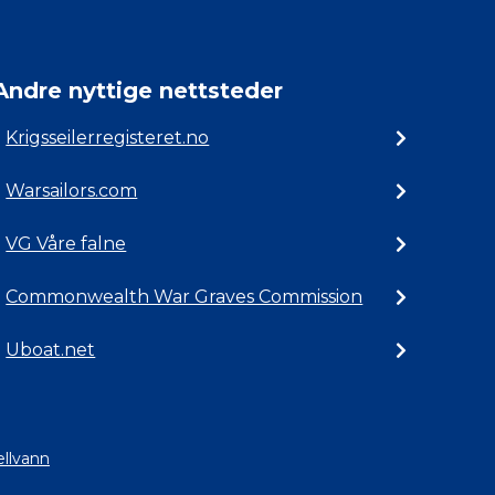
Andre nyttige nettsteder
Krigsseilerregisteret.no
Warsailors.com
VG Våre falne
Commonwealth War Graves Commission
Uboat.net
ellvann