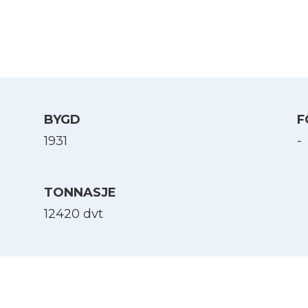
BYGD
F
1931
-
TONNASJE
12420 dvt
Velg språk