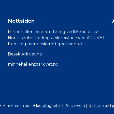
Nettsiden
Minnehallen.no er driftet og vedlikeholdt av
Norsk senter for krigsseilerhistorie ved ARKIVET
freds- og menneskerettighetssenter.
Besøk Arkivet.no
minnehallen@arkivet.no
6 Minnehallen.no
|
Bilderettigheter
|
Personvern
|
Nettside av Fj