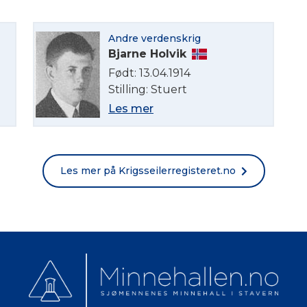
English
Andre verdenskrig
Norsk bokmål
Bjarne Holvik
Født: 13.04.1914
Stilling: Stuert
Les mer
Les mer på Krigsseilerregisteret.no