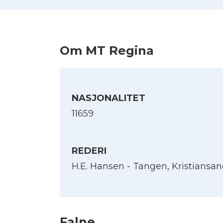
Om MT Regina
NASJONALITET
11659
REDERI
H.E. Hansen - Tangen, Kristiansa
Falne