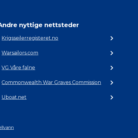
Andre nyttige nettsteder
Krigsseilerregisteret.no
Warsailors.com
VG Våre falne
Commonwealth War Graves Commission
Uboat.net
ellvann