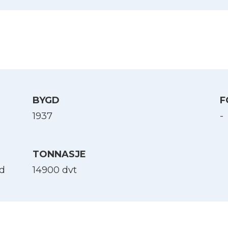
BYGD
F
1937
-
TONNASJE
nd
14900 dvt
Velg språk