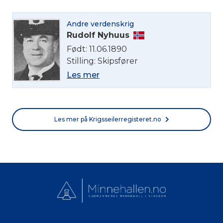
Norsk bokmål
Andre verdenskrig
Rudolf Nyhuus
Født: 11.06.1890
Stilling: Skipsfører
Les mer
Les mer på Krigsseilerregisteret.no