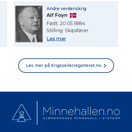
Andre verdenskrig
Norsk bokmål
Alf Foyn
Født: 20.05.1884
Stilling: Skipsfører
Les mer
Les mer på Krigsseilerregisteret.no