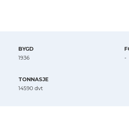
BYGD
F
1936
-
TONNASJE
14590 dvt
Velg språk
English