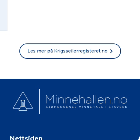
Norsk bokmål
Les mer på Krigsseilerregisteret.no
Nettsiden