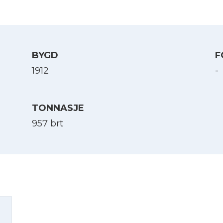
BYGD
F
1912
-
TONNASJE
957 brt
Velg språk
English