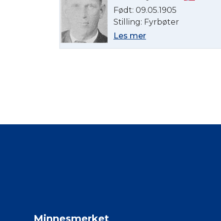
Født: 09.05.1905
Stilling: Fyrbøter
Les mer
Minnesmerket