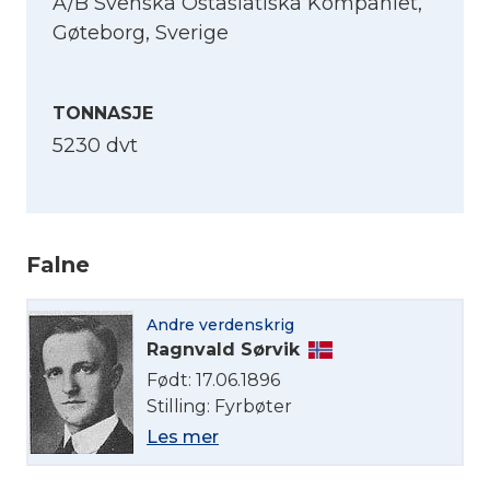
A/B Svenska Ostasiatiska Kompaniet,
Gøteborg, Sverige
TONNASJE
5230 dvt
Falne
Velg språk
Andre verdenskrig
English
Ragnvald Sørvik
Født: 17.06.1896
Stilling: Fyrbøter
Norsk bokmål
Les mer