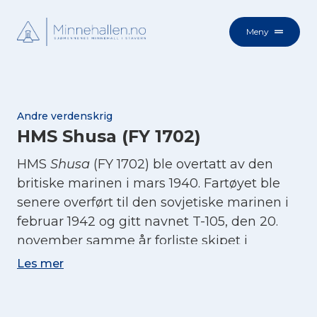
Meny
Andre verdenskrig
HMS Shusa (FY 1702)
HMS
Shusa
(FY 1702) ble overtatt av den
britiske marinen i mars 1940. Fartøyet ble
senere overført til den sovjetiske marinen i
februar 1942 og gitt navnet T-105, den 20.
november samme år forliste skipet i
Barentshavet på reise til Murmansk.
Les mer