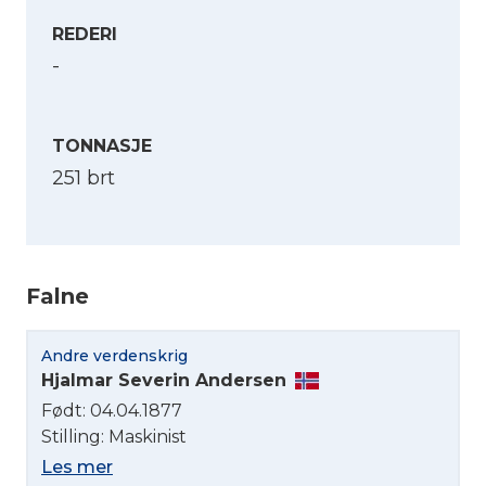
REDERI
-
TONNASJE
251 brt
Falne
Velg språk
Andre verdenskrig
English
Hjalmar Severin Andersen
Født: 04.04.1877
Norsk bokmål
Stilling: Maskinist
Les mer