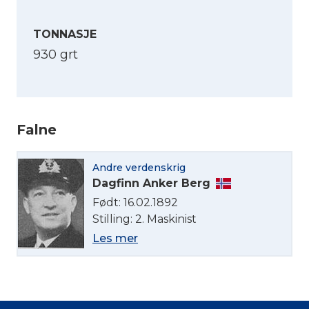
TONNASJE
930 grt
Falne
Velg språk
Andre verdenskrig
English
Dagfinn Anker Berg
Født: 16.02.1892
Norsk bokmål
Stilling: 2. Maskinist
Les mer