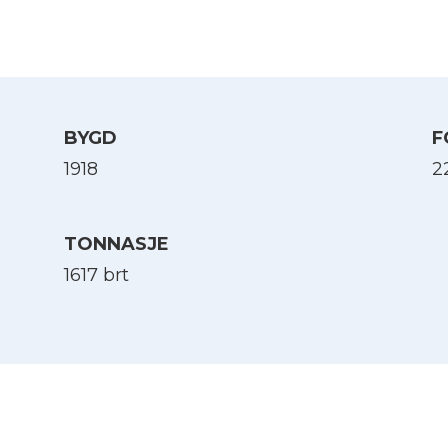
BYGD
F
1918
2
TONNASJE
1617 brt
Velg språk