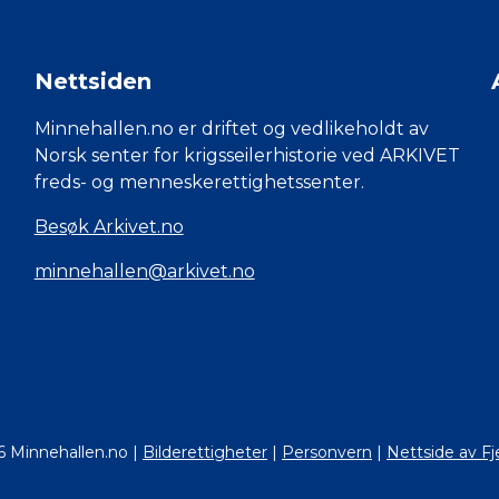
Nettsiden
Minnehallen.no er driftet og vedlikeholdt av
Norsk senter for krigsseilerhistorie ved ARKIVET
freds- og menneskerettighetssenter.
Besøk Arkivet.no
minnehallen@arkivet.no
6 Minnehallen.no
|
Bilderettigheter
|
Personvern
|
Nettside av Fj