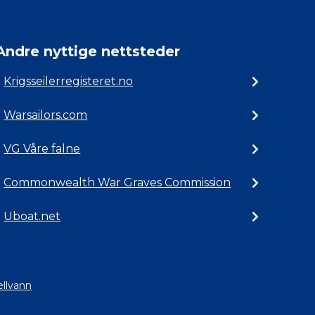
Andre nyttige nettsteder
Krigsseilerregisteret.no
Warsailors.com
VG Våre falne
Commonwealth War Graves Commission
Uboat.net
ellvann