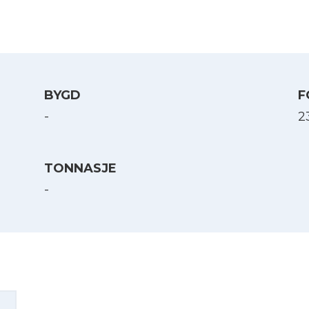
BYGD
F
-
23
TONNASJE
-
Velg språk
English