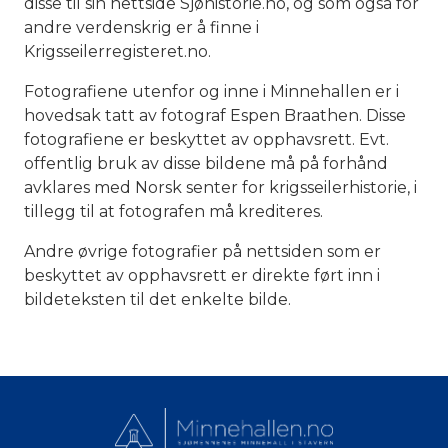
disse til sin nettside Sjøhistorie.no, og som også for
andre verdenskrig er å finne i
Krigsseilerregisteret.no.
Fotografiene utenfor og inne i Minnehallen er i
hovedsak tatt av fotograf Espen Braathen. Disse
fotografiene er beskyttet av opphavsrett. Evt.
Select Language
offentlig bruk av disse bildene må på forhånd
avklares med Norsk senter for krigsseilerhistorie, i
English
tillegg til at fotografen må krediteres.
Andre øvrige fotografier på nettsiden som er
Norsk bokmål
beskyttet av opphavsrett er direkte ført inn i
bildeteksten til det enkelte bilde.