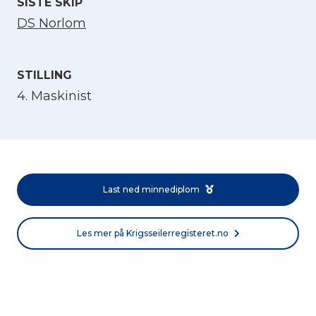
SISTE SKIP
DS Norlom
STILLING
4. Maskinist
Velg språk
English
Last ned minnediplom
Norsk bokmål
Les mer på Krigsseilerregisteret.no