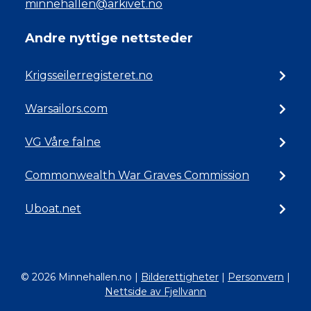
minnehallen@arkivet.no
Andre nyttige nettsteder
Krigsseilerregisteret.no
Warsailors.com
VG Våre falne
Commonwealth War Graves Commission
Uboat.net
© 2026 Minnehallen.no
|
Bilderettigheter
|
Personvern
|
Nettside av Fjellvann