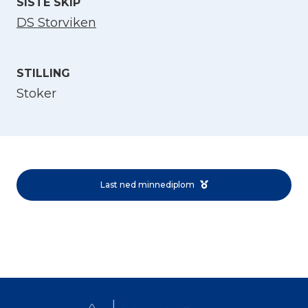
SISTE SKIP
DS Storviken
STILLING
Stoker
Velg språk
English
Last ned minnediplom
Norsk bokmål