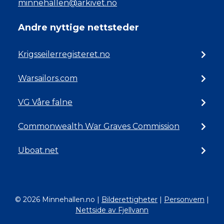
minnehallen@arkivet.no
Andre nyttige nettsteder
Krigsseilerregisteret.no
Warsailors.com
VG Våre falne
Commonwealth War Graves Commission
Uboat.net
© 2026 Minnehallen.no
|
Bilderettigheter
|
Personvern
|
Nettside av Fjellvann