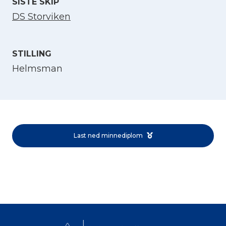
SISTE SKIP
DS Storviken
STILLING
Helmsman
Velg språk
English
Last ned minnediplom
Norsk bokmål