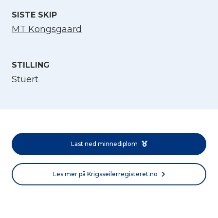
SISTE SKIP
MT Kongsgaard
STILLING
Stuert
Velg språk
English
Last ned minnediplom
Norsk bokmål
Les mer på Krigsseilerregisteret.no