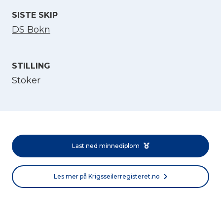
SISTE SKIP
DS Bokn
STILLING
Stoker
Velg språk
English
Last ned minnediplom
Norsk bokmål
Les mer på Krigsseilerregisteret.no